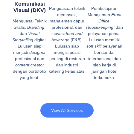
Komunikasi
Penguasaan teknik
Pembelajaran
Visual (DKV)
memasak,
Manajemen
Front
Menguasai Teknik
manajemen dapur
Office
,
Grafis,
Branding
,
profesional, dan
Housekeeping
, dan
dan
Visual
inovasi
food and
pelayanan prima.
Storytelling
digital.
beverage
(F&B).
Lulusan memiliki
Lulusan siap
Lulusan siap
soft skill
pelayanan
menjadi
designer
mengisi posisi
berstandar
profesional dan
penting di restoran
internasional dan
content creator
dan industri
siap kerja di
dengan portofolio
katering kelas atas.
jaringan hotel
yang kuat.
terkemuka.
View All Services