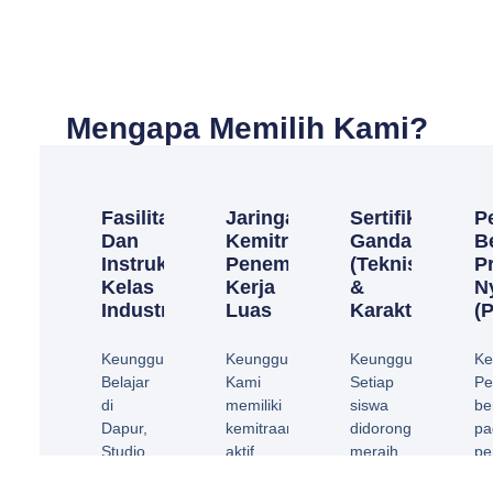
Mengapa Memilih Kami?
Fasilitas
Jaringan
Sertifikasi
P
Dan
Kemitraan
Ganda
B
Instruktur
Penempatan
(Teknis
P
Kelas
Kerja
&
N
Industri1
Luas
Karakter)
(
Keunggulan:
Keunggulan:
Keunggulan:
Ke
Belajar
Kami
Setiap
Pe
di
memiliki
siswa
be
Dapur,
kemitraan
didorong
pa
Studio,
aktif
meraih
pe
dan
dan
sertifikasi
pr