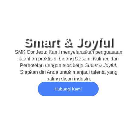
Smart & Joyful
SMK Cor Jesu: Kami menyelaraskan penguasaan
keahlian praktis di bidang Desain, Kuliner, dan
Perhotelan dengan etos kerja
Smart & Joyful
.
Siapkan diri Anda untuk menjadi talenta yang
paling dicari industri.
Hubungi Kami